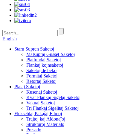
English
Staru Supren Saketoj
Malsupraj Gusset-Saketoj
Platfundaj Saketoj
Flankaj kojnsaketoj
Saketoj de beko
Formitaj Saketoj
Retortaj Saketoj
Plataj Saketoj
Kusenaj Saketoj
Kvar Flankaj Sigelaj Saketoj
Vakuaj Saketoj
Tri Flankaj Sigelitaj Saketoj
Flekseblaj Pakaĵaj Filmoj
Trajtoj kaj Aldonaĵoj
Strukturoj Materialo
Presado