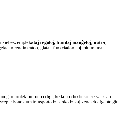
n kiel ekzemple
kataj regaloj, hundaj manĝetoj, nutraj
sigeladan rendimenton, glatan funkciadon kaj minimuman
bonegan protekton por certigi, ke la produkto konservas sian
escepte bone dum transportado, stokado kaj vendado, igante ĝin