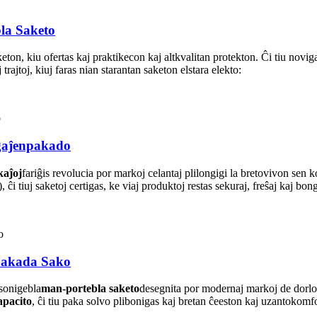
la Saketo
eton, kiu ofertas kaj praktikecon kaj altkvalitan protekton. Ĉi tiu novig
rajtoj, kiuj faras nian starantan saketon elstara elekto:
nĝaĵenpakado
kaĵoj
fariĝis revolucia por markoj celantaj plilongigi la bretovivon sen k
 ĉi tiuj saketoj certigas, ke viaj produktoj restas sekuraj, freŝaj kaj bo
Pakada Sako
rsonigebla
man-portebla saketo
desegnita por modernaj markoj de dorlot
apacito
, ĉi tiu paka solvo plibonigas kaj bretan ĉeeston kaj uzantoko