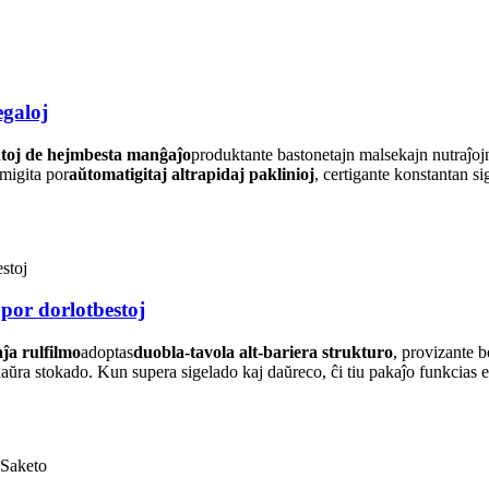
egaloj
ntoj de hejmbesta manĝaĵo
produktante bastonetajn malsekajn nutraĵoj
umigita por
aŭtomatigitaj altrapidaj paklinioj
, certigante konstantan 
por dorlotbestoj
ĵa rulfilmo
adoptas
duobla-tavola alt-bariera strukturo
, provizante 
aŭra stokado. Kun supera sigelado kaj daŭreco, ĉi tiu pakaĵo funkcias 