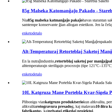
85g Malseka Katomanĝaĵo Pakado - Stareb
Nia
85g malseka katmanĝaĵo pakaĵo
havas starantan sak
samtempe konservante ĝian allogan estetikon. Jen la ĉefaj t
enketo
detalo
Alt-Temperaturaj Retorteblaj Saketoj Ma
En la nutraĵindustrio,
retorteblaj saketoj por manĝaĵpa
alttemperaturajn steriligajn procezojn (tipe 121°C–135°C),
enketo
detalo
10L Katgruza Mane Portebla Kvar-Sigela 
Plibonigu vian
katgruzo
produktserio
kun altkvalita, pe
altkvalita
rotogravura presado
g, kaj malavara
10-litra k
fabrikanto
s, kaj
privataj etikedaj projektoj
.