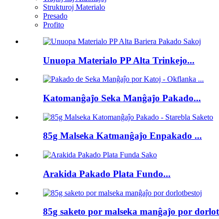
Strukturoj Materialo
Presado
Profito
Unuopa Materialo PP Alta Trinkejo...
Katomanĝaĵo Seka Manĝaĵo Pakado...
85g Malseka Katmanĝaĵo Enpakado ...
Arakida Pakado Plata Fundo...
85g saketo por malseka manĝaĵo por dorlot