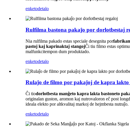
enketo
detalo
Rulfilma bastona pakaĵo por dorlotbestaj r
Nia rulfilma pakado estas speciale desegnita por
fabrika
pastoj kaj kaprinaktaj stangoj
Ĉi tiu filmo estas optim
malfunkcitempon dum produktado.
enketo
detalo
Rulaĵo de filmo por pakaĵoj de kapra lakto 
Ĉi tio
dorlotbesta manĝeto kapra lakta bastoneto paka
originalan guston, aromon kaj nutrovaloron eĉ post longd
ideala elekto por altkvalitaj markoj de hejmbesta nutraĵo.
enketo
detalo