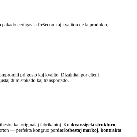
a pakado certigas la freŝecon kaj kvaliton de la produkto,
ompromiti pri gusto kaj kvalito. Dizajnitaj por elteni
ngustaj dum stokado kaj transportado.
bestoj kaj originalaj fabrikantoj. Kun
kvar-sigela strukturo
,
mforton — perfekta kongruo por
dorlotbestaj markoj, kontrakta