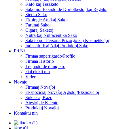
Kafo kaj Tesaketo
Sako por Pakado de Dorlotbestoj kaj Regaloj
Sterka Sako
Ekologie Amikaj Sakoj
Farunaj Sakoj
Cigaraj Saketoj
Nutra kaj Nutraceŭtika Sako
Saketo por Persona Prizorgo kaj Kosmetikaĵoj
Industrio Kaj Aliaj Produktoj Sako
Pri Ni
Firmaa superrigardo/Profilo
Firmaa Historio
Trejnado de dungitaro
kial elekti nin
Video
Novaĵoj
Firmaaj Novaĵoj
Ekspoziciaj Novaĵoj Agadoj/Ekspozicioj
Sukcesaj Kazoj
Atestoj de Klientoj
Produktaj Novaĵoj
Kontaktu nin