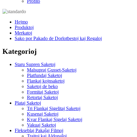
Profito
Hejmo
Produktoj
Merkatoj
Sako por Pakado de Dorlotbestoj kaj Regaloj
Kategorioj
Staru Supren Saketoj
Malsupraj Gusset-Saketoj
Platfundaj Saketoj
Flankaj kojnsaketoj
Saketoj de beko
Formitaj Saketoj
Retortaj Saketoj
Plataj Saketoj
Tri Flankaj Sigelitaj Saketoj
Kusenaj Saketoj
Kvar Flankaj Sigelaj Saketoj
Vakuaj Saketoj
Flekseblaj Pakaĵaj Filmoj
Trajtoj kaj Aldonaĵoj