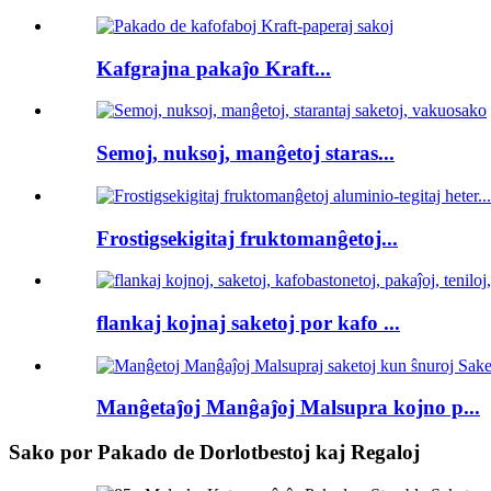
Kafgrajna pakaĵo Kraft...
Semoj, nuksoj, manĝetoj staras...
Frostigsekigitaj fruktomanĝetoj...
flankaj kojnaj saketoj por kafo ...
Manĝetaĵoj Manĝaĵoj Malsupra kojno p...
Sako por Pakado de Dorlotbestoj kaj Regaloj