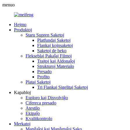
menuo
Hejmo
Produktoj
Staru Supren Saketoj
Platfundaj Saketoj
Flankaj kojnsaketoj
Saketoj de beko
Flekseblaj Pakaĵaj Filmoj
Trajtoj kaj Aldonaĵoj
Strukturoj Materialo
Presado
Profito
Plataj Saketoj
Tri Flankaj Sigelitaj Saketoj
Kapabloj
Esploro kaj Disvolviĝo
Cifereca presado
Atestilo
Ekipaĵo
Kvalitkontrolo
Merkatoj
Manĝaĵoj kaj Manĝetaĵoj Sako